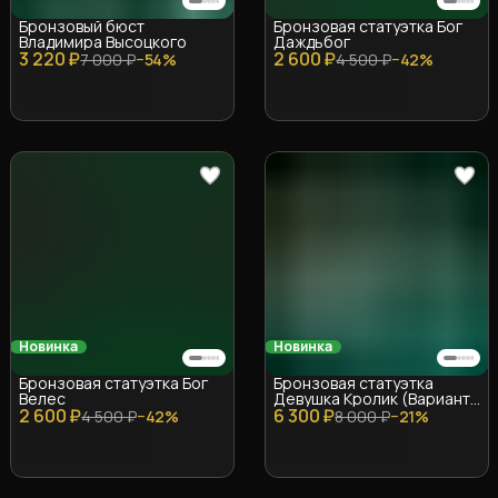
Бронзовый бюст
Бронзовая статуэтка Бог
Владимира Высоцкого
Даждьбог
3 220 ₽
2 600 ₽
7 000 ₽
−
54
%
4 500 ₽
−
42
%
Новинка
Новинка
Бронзовая статуэтка Бог
Бронзовая статуэтка
Велес
Девушка Кролик (Вариант
2 600 ₽
6 300 ₽
1)
4 500 ₽
−
42
%
8 000 ₽
−
21
%