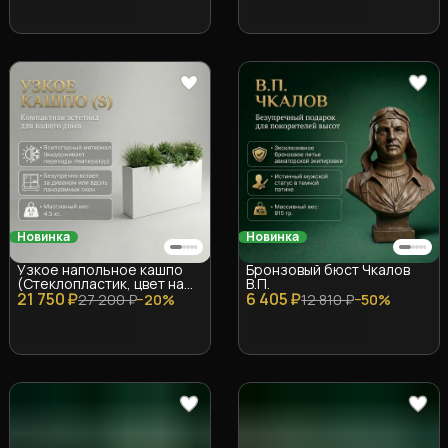
Новинка
Новинка
Узкое напольное кашпо
Бронзовый бюст Чкалов
(Стеклопластик, цвет на
В.П.
21 750 ₽
выбор)
6 405 ₽
27 200 ₽
−
20
%
12 810 ₽
−
50
%