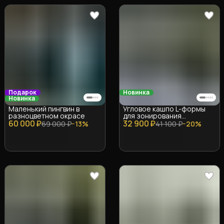
Подарок
Новинка
Новинка
Маленький пингвин в
Угловое кашпо L-формы
разноцветном окрасе
для зонирования
60 000 ₽
32 900 ₽
(Стеклопластик, цвет на
69 000 ₽
−
13
%
41 100 ₽
−
20
%
выбор)