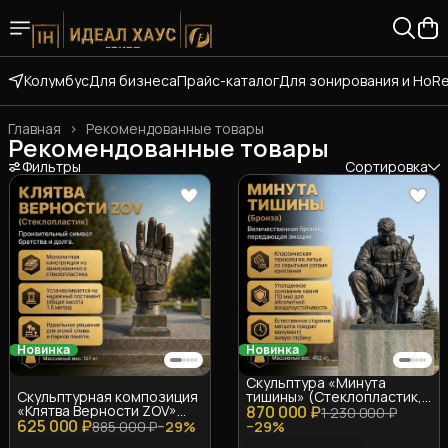
Колумбус
Для бизнеса
Прайс-каталог
Для зонирования и HoR
Главная
›
Рекомендованные товары
Рекомендованные товары
Фильтры
Сортировка
Новинка
Новинка
Скульптура «Минута
Скульптурная композиция
тишины» (Стеклопластик,
«Клятва Верности ZOV»
870 000 ₽
1.3 м)
1 230 000 ₽
625 000 ₽
(Стеклопластик, 1.5 м)
885 000 ₽
−
29
%
−
29
%