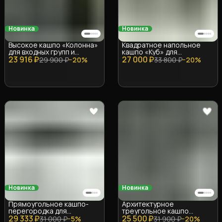
Новинка
Новинка
Высокое кашпо «Колонна»
Квадратное напольное
для входных групп и
кашпо «Куб» для
23 916 ₽
интерьера
27 000 ₽
крупномеров
29 900 ₽
−
20
%
33 800 ₽
−
20
%
(Стеклопластик)
(Стеклопластик)
Новинка
Новинка
Прямоугольное кашпо-
Архитектурное
перегородка для
треугольное кашпо
29 333 ₽
зонирования
25 500 ₽
«Призма» (Стеклопластик,
31 000 ₽
−
5
%
31 900 ₽
−
20
%