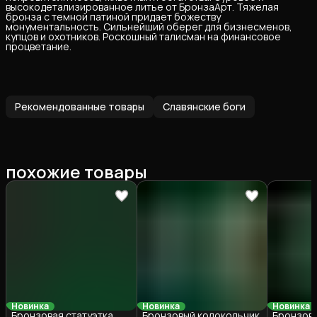
высокодетализированное литье от БронзаАрт. Тяжелая
бронза с темной патиной придает божеству
монументальность. Сильнейший оберег для бизнесменов,
купцов и охотников. Роскошный талисман на финансовое
процветание.
Рекомендованные товары
Славянские боги
похожие товары
Новинка
Новинка
Новинка
Бронзовая статуэтка
Бронзовый колокольчик
Бронзова