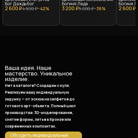
Бог Даждьбог
Богиня Лада
Богиня Л
2 600 ₽
3 200 ₽
2 600 ₽
4 500 ₽
−
42
%
5 000 ₽
−
36
%
Ваша идея. Наше
мастерство. Уникальное
изделие.
Нет в каталоге? Создадим с нуля.
Реализуем вашу индивидуальную
задумку — от эскиза на салфетке до
готового арт-объекта. Полный цикл
производства: 3D-моделирование,
снятие формы, литье в бронзе или
современных композитах.
Обсудить индивидуальный