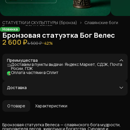
СТАТУЕТКИ И СКУЛЬПТУРЫ (бронза)
›
Славянские боги
Главная
›
ДОМ И ДЕКОР
›
Новинка
Бронзовая статуэтка Бог Велес
2 600 ₽
4 500 ₽
−
42
%
Преимущества
Доставим в пункты выдачи: Яндекс Маркет, СДЭК, Почта
Росии, ПЭК
Оплата частями в Сплит
Доставка
О товаре
Характеристики
Бронзовая статуэтка Велеса — славянского бога мудрости,
покровителя лесов, животных и богатства. Суровое и