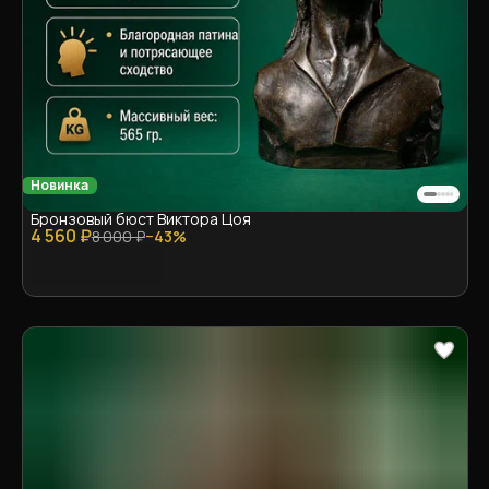
Новинка
Бронзовый бюст Виктора Цоя
4 560 ₽
8 000 ₽
−
43
%