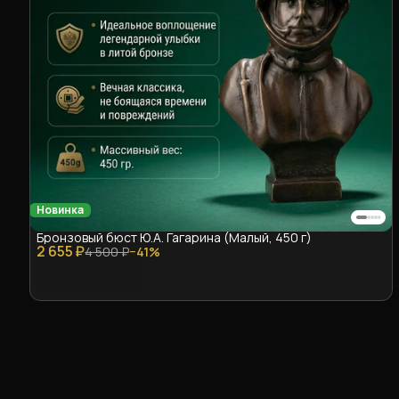
Новинка
Бронзовый бюст Ю.А. Гагарина (Малый, 450 г)
2 655 ₽
4 500 ₽
−
41
%