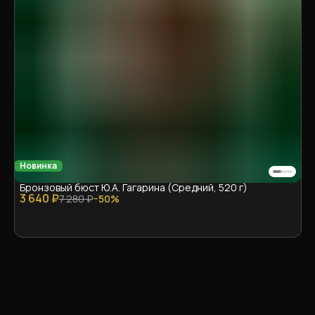
Новинка
Бронзовый бюст Ю.А. Гагарина (Средний, 520 г)
3 640 ₽
7 280 ₽
−
50
%