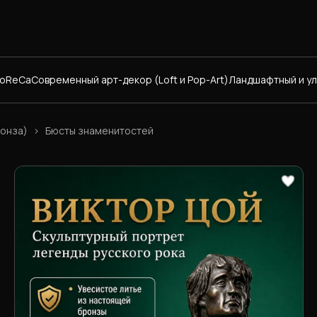
HoReCa
Современный арт-декор (Loft и Pop-Art)
Ландшафтный и у
онза)
›
Бюсты знаменитостей