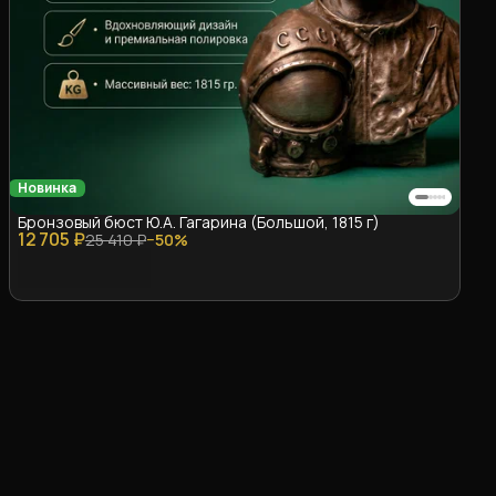
Новинка
Бронзовый бюст Ю.А. Гагарина (Большой, 1815 г)
12 705 ₽
25 410 ₽
−
50
%