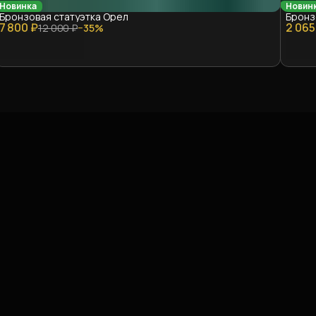
Новинка
Новин
Бронзовая статуэтка Орел
Бронз
7 800 ₽
2 065
12 000 ₽
−
35
%