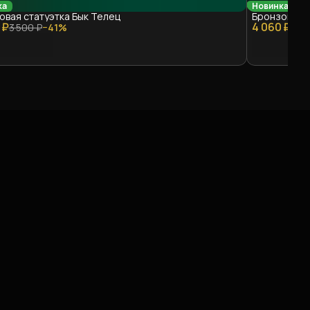
ка
Новинка
овая статуэтка Бык Телец
Бронзовая с
 ₽
4 060 ₽
3 500 ₽
−
41
%
7 0