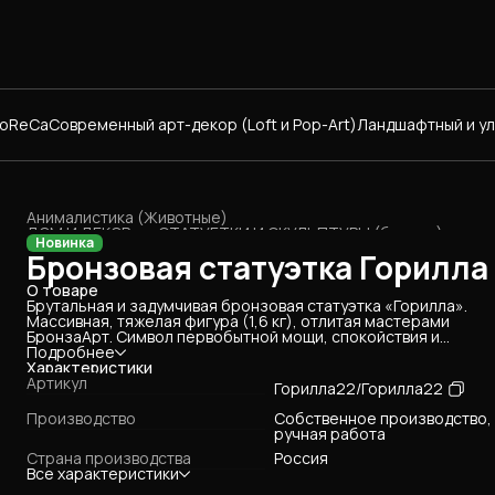
HoReCa
Современный арт-декор (Loft и Pop-Art)
Ландшафтный и у
Анималистика (Животные)
ДОМ И ДЕКОР
›
СТАТУЕТКИ И СКУЛЬПТУРЫ (бронза)
›
Новинка
Главная
›
Бронзовая статуэтка Горилла
О товаре
Брутальная и задумчивая бронзовая статуэтка «Горилла».
Массивная, тяжелая фигура (1,6 кг), отлитая мастерами
БронзаАрт. Символ первобытной мощи, спокойствия и
доминирования. Эта скульптура станет эффектным акцентом 
Подробнее
современном лофте или строгом мужском кабинете.
Характеристики
Нестандартный и очень стильный подарок для сильного
Артикул
Горилла22/Горилла22
руководителя.
Производство
Собственное производство,
ручная работа
Страна производства
Россия
Все характеристики