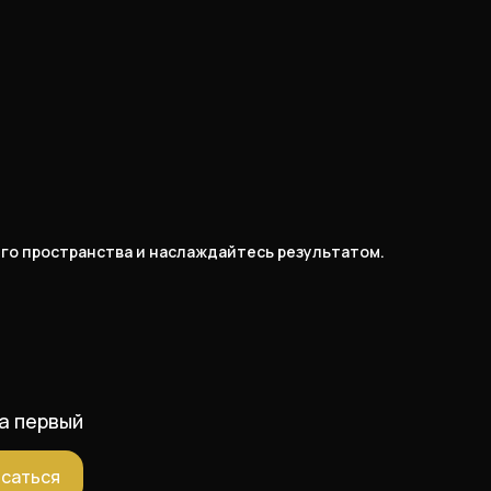
его пространства и наслаждайтесь результатом.
а первый
саться