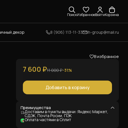
Поиск
Избранное
Войти
Корзина
личный декор
8 (906) 113-11-33
ih-group@mail.ru
В избранное
7 600 ₽
11 000 ₽
−
31
%
Добавить в корзину
в
Преимущества
Доставим в пункты выдачи: Яндекс Маркет,
СДЭК, Почта Росии, ПЭК
Оплата частями в Сплит