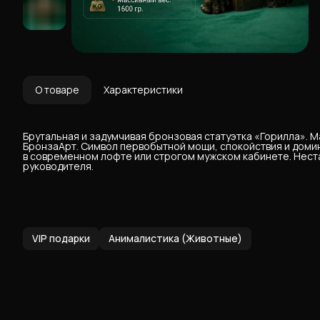
О товаре
Характеристики
Брутальная и задумчивая бронзовая статуэтка «Горилла». Ма
БронзаАрт. Символ первобытной мощи, спокойствия и доми
в современном лофте или строгом мужском кабинете. Нест
руководителя.
VIP подарки
Анималистика (Животные)