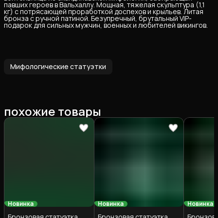
павших героев в Вальхаллу. Мощная, тяжелая скульптура (1,1
кг) с потрясающей проработкой доспехов и крыльев. Литая
бронза с ручной патиной. Безупречный, брутальный VIP-
подарок для сильных мужчин, военных и любителей викингов.
Мифологические статуэтки
похожие товары
Новинка
Новинка
Новинка
Бронзовая статуэтка
Бронзовая статуэтка
Бронзова