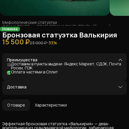
Мифологические статуэтки
ДОМ И ДЕКОР
›
СТАТУЕТКИ И СКУЛЬПТУРЫ (бронза)
›
Новинка
Главная
›
Бронзовая статуэтка Валькирия
15 500 ₽
23 000 ₽
−
33
%
Преимущества
Доставим в пункты выдачи: Яндекс Маркет, СДЭК, Почта
Росии, ПЭК
Оплата частями в Сплит
Доставка
О товаре
Характеристики
Эффектная бронзовая статуэтка «Валькирия» — дева-
воительница из скандинавской мифологии, забирающая