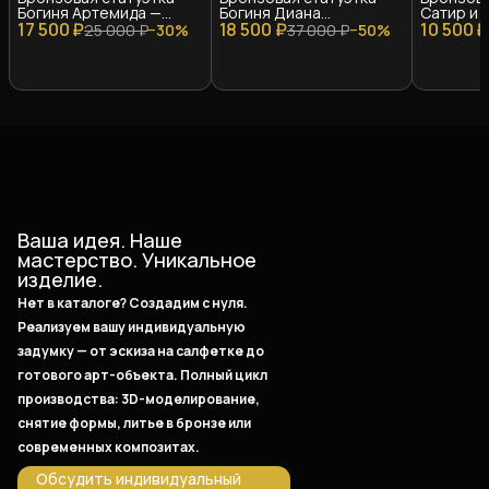
Богиня Артемида —
Богиня Диана
Сатир и 
17 500 ₽
малая
18 500 ₽
(Артемида) — большая
10 500 ₽
25 000 ₽
−
30
%
37 000 ₽
−
50
%
Ваша идея. Наше
мастерство. Уникальное
изделие.
Нет в каталоге? Создадим с нуля.
Реализуем вашу индивидуальную
задумку — от эскиза на салфетке до
готового арт-объекта. Полный цикл
производства: 3D-моделирование,
снятие формы, литье в бронзе или
современных композитах.
Обсудить индивидуальный