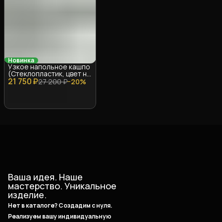
Новинка
Узкое напольное кашпо
(Стеклопластик, цвет на
21 750 ₽
выбор)
27 200 ₽
−
20
%
Ваша идея. Наше
мастерство. Уникальное
изделие.
Нет в каталоге? Создадим с нуля.
Реализуем вашу индивидуальную