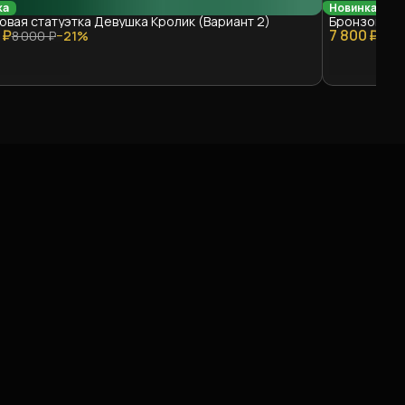
ка
Новинка
овая статуэтка Девушка Кролик (Вариант 2)
Бронзовая 
 ₽
7 800 ₽
8 000 ₽
−
21
%
10 5