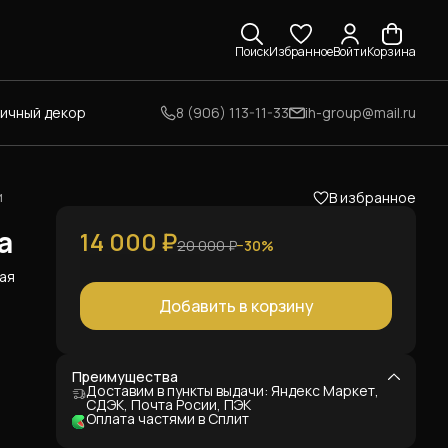
Поиск
Избранное
Войти
Корзина
личный декор
8 (906) 113-11-33
ih-group@mail.ru
и
В избранное
а
14 000 ₽
20 000 ₽
−
30
%
ая
Добавить в корзину
а.
Преимущества
Доставим в пункты выдачи: Яндекс Маркет,
СДЭК, Почта Росии, ПЭК
Оплата частями в Сплит