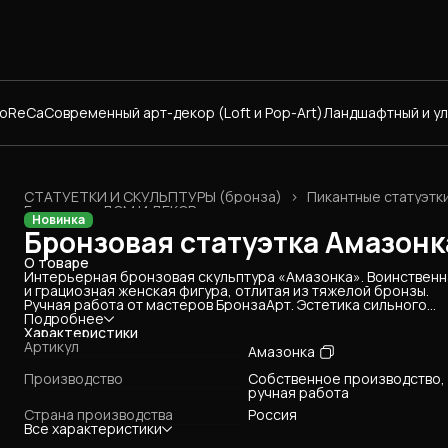
HoReCa
Современный арт-декор (Loft и Pop-Art)
Ландшафтный и у
СТАТУЕТКИ И СКУЛЬПТУРЫ (бронза)
›
Пикантные статуэтк
Главная
›
ДОМ И ДЕКОР
›
Новинка
Бронзовая статуэтка Амазонк
О товаре
Интерьерная бронзовая скульптура «Амазонка». Воинственн
и грациозная женская фигура, отлитая из тяжелой бронзы.
Ручная работа от мастеров БронзаАрт. Эстетика сильного
женского тела и благородный блеск патинированного металл
Подробнее
Статуэтка станет изысканным украшением современного
Характеристики
лофта, кабинета или подарком для уверенной в себе бизнес-
Артикул
Амазонка
леди.
Производство
Собственное производство,
ручная работа
Страна производства
Россия
Все характеристики