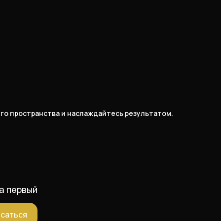
его пространства и наслаждайтесь результатом.
а первый
саться