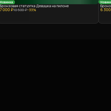
Новинка
Новин
Бронзовая статуэтка Девушка на пилоне
Бронз
7 000 ₽
6 300
10 500 ₽
−
33
%