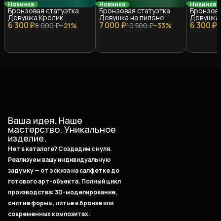
Новинка
Новинка
Новинка
Бронзовая статуэтка
Бронзовая статуэтка
Бронзова
Девушка Кролик
Девушка на пилоне
Девушка
6 300 ₽
(Вариант 1)
7 000 ₽
6 300 ₽
(Вариант
8 000 ₽
−
21
%
10 500 ₽
−
33
%
8
Ваша идея. Наше
мастерство. Уникальное
изделие.
Нет в каталоге? Создадим с нуля.
Реализуем вашу индивидуальную
задумку — от эскиза на салфетке до
готового арт-объекта. Полный цикл
производства: 3D-моделирование,
снятие формы, литье в бронзе или
современных композитах.