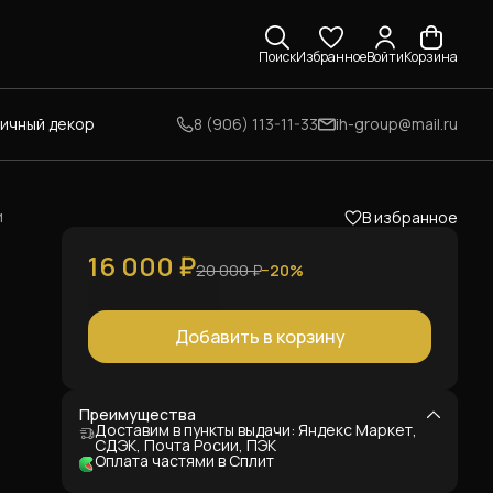
Поиск
Избранное
Войти
Корзина
личный декор
8 (906) 113-11-33
ih-group@mail.ru
и
В избранное
16 000 ₽
20 000 ₽
−
20
%
Добавить в корзину
ка
а
Преимущества
Доставим в пункты выдачи: Яндекс Маркет,
СДЭК, Почта Росии, ПЭК
Оплата частями в Сплит