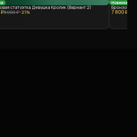
ка
Новинка
овая статуэтка Девушка Кролик (Вариант 2)
Бронзовая 
 ₽
7 800 ₽
8 000 ₽
−
21
%
10 5