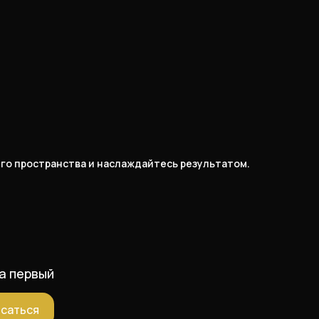
его пространства и наслаждайтесь результатом.
а первый
саться