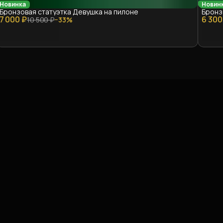
Новинка
Новин
Бронзовая статуэтка Девушка на пилоне
Бронз
7 000 ₽
6 300
10 500 ₽
−
33
%