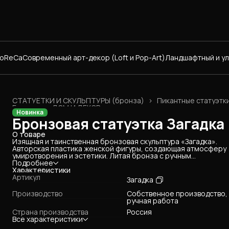
HoReCa
Современный арт-декор (Loft и Pop-Art)
Ландшафтный и у
СТАТУЕТКИ И СКУЛЬПТУРЫ (бронза)
›
Пикантные статуэтк
Главная
›
ДОМ И ДЕКОР
›
Новинка
Бронзовая статуэтка Загадка
О товаре
Изящная и таинственная бронзовая скульптура «Загадка».
Авторская пластика женской фигуры, создающая атмосферу
умиротворения и эстетики. Литая бронза с ручным
патинированием подчеркивает плавность линий. Эта статуэт
Подробнее
идеально дополнит интерьер современной квартиры, будуар
Характеристики
или кабинета. Прекрасный подарок для ценителей искусства.
Артикул
Загадка
Производство
Собственное производство,
ручная работа
Страна производства
Россия
Все характеристики