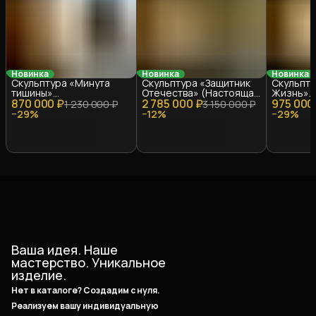
Новинка
Новинка
Новинка
Скульптура «Минута
Скульптура «Защитник
Скульпту
тишины»
Отечества» (Настоящая
Жизнь»
870 000 ₽
(Стеклопластик, 1.3 м)
2 785 000 ₽
Бронза, 1.9 м)
975 000
(Стеклопл
1 230 000 ₽
3 150 000 ₽
−
29
%
−
12
%
−
29
%
Ваша идея. Наше
мастерство. Уникальное
изделие.
Нет в каталоге? Создадим с нуля.
Реализуем вашу индивидуальную