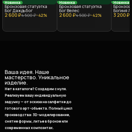
Новинка
Новинка
Новинка
Бронзовая статуэтка
Бронзовая статуэтка
Бронзов
Бог Даждьбог
Бог Велес
Богиня Л
2 600 ₽
2 600 ₽
3 200 ₽
4 500 ₽
−
42
%
4 500 ₽
−
42
%
5
Ваша идея. Наше
мастерство. Уникальное
изделие.
Нет в каталоге? Создадим с нуля.
Реализуем вашу индивидуальную
задумку — от эскиза на салфетке до
готового арт-объекта. Полный цикл
производства: 3D-моделирование,
снятие формы, литье в бронзе или
современных композитах.