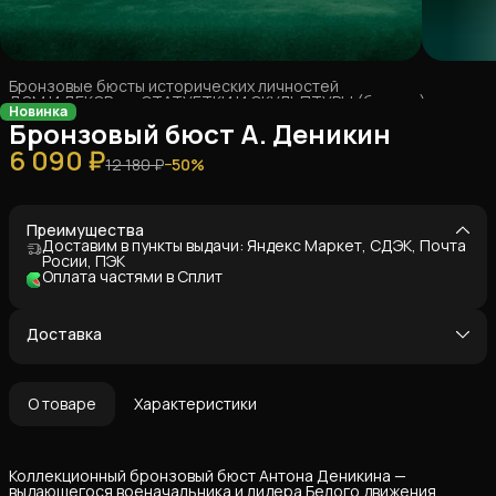
Бронзовые бюсты исторических личностей
ДОМ И ДЕКОР
›
СТАТУЕТКИ И СКУЛЬПТУРЫ (бронза)
›
Новинка
Главная
›
Бронзовый бюст А. Деникин
6 090 ₽
12 180 ₽
−
50
%
Преимущества
Доставим в пункты выдачи: Яндекс Маркет, СДЭК, Почта
Росии, ПЭК
Оплата частями в Сплит
Доставка
О товаре
Характеристики
Коллекционный бронзовый бюст Антона Деникина —
выдающегося военачальника и лидера Белого движения.