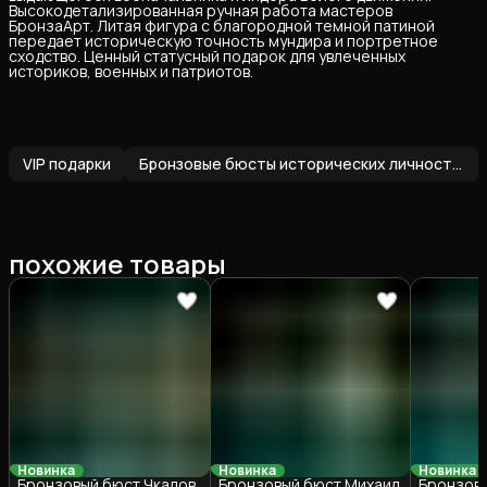
Высокодетализированная ручная работа мастеров
БронзаАрт. Литая фигура с благородной темной патиной
передает историческую точность мундира и портретное
сходство. Ценный статусный подарок для увлеченных
историков, военных и патриотов.
VIP подарки
Бронзовые бюсты исторических личностей
похожие товары
Новинка
Новинка
Новинка
Бронзовый бюст Чкалов
Бронзовый бюст Михаил
Бронзовы