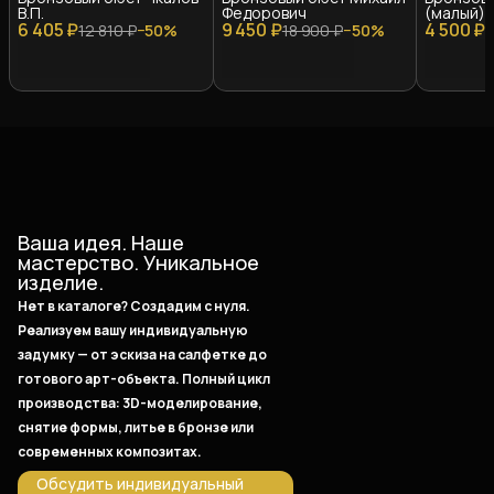
В.П.
Федорович
(малый)
6 405 ₽
9 450 ₽
4 500 ₽
12 810 ₽
−
50
%
18 900 ₽
−
50
%
9
Ваша идея. Наше
мастерство. Уникальное
изделие.
Нет в каталоге? Создадим с нуля.
Реализуем вашу индивидуальную
задумку — от эскиза на салфетке до
готового арт-объекта. Полный цикл
производства: 3D-моделирование,
снятие формы, литье в бронзе или
современных композитах.
Обсудить индивидуальный