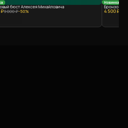
ка
Новинка
овый бюст Алексея Михайловича
Бронзовый 
 ₽
4 500 ₽
9 000 ₽
−
50
%
9 0