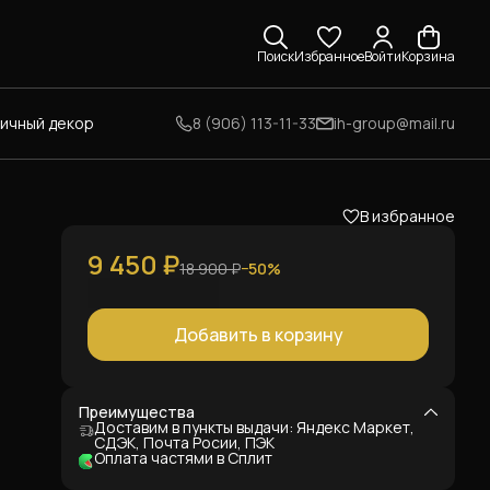
Поиск
Избранное
Войти
Корзина
личный декор
8 (906) 113-11-33
ih-group@mail.ru
В избранное
9 450 ₽
18 900 ₽
−
50
%
Добавить в корзину
Преимущества
Доставим в пункты выдачи: Яндекс Маркет,
СДЭК, Почта Росии, ПЭК
ит
Оплата частями в Сплит