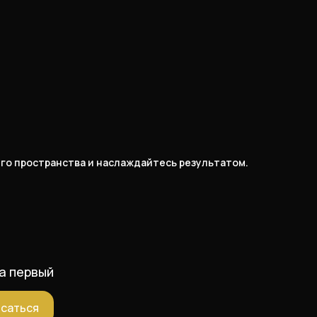
его пространства и наслаждайтесь результатом.
а первый
саться