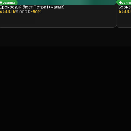
Новинка
Новин
Бронзовый бюст Петра I (малый)
Бронз
4 500 ₽
4 500
9 000 ₽
−
50
%