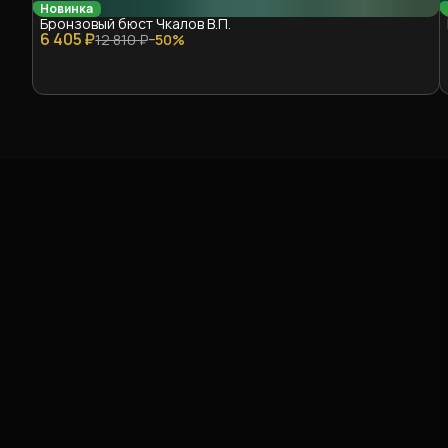
Новинка
Бронзовый бюст Чкалов В.П.
6 405 ₽
12 810 ₽
−
50
%