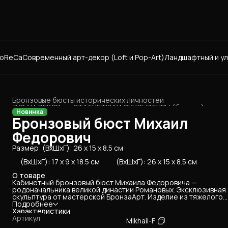
HoReCa
Современный арт-декор (Loft и Pop-Art)
Ландшафтный и у
Бронзовые бюсты исторических личностей
ДОМ И ДЕКОР
›
СТАТУЕТКИ И СКУЛЬПТУРЫ (бронза)
›
Новинка
Главная
›
Бронзовый бюст Михаил
Федорович
Размер: (ВхШхГ): 26 х 15 х 8.5 см
(ВхШхГ): 17 х 9 х 18.5 см
(ВхШхГ): 26 х 15 х 8.5 см
О товаре
Кабинетный бронзовый бюст Михаила Федоровича —
родоначальника великой династии Романовых. Эксклюзивная
скульптура от мастерской БронзаАрт. Изделие из тяжелого
металла с благородным патинированием дышит историей и
Подробнее
основательностью. Замечательный подарок для тех, кто цен
Характеристики
традиции, стабильность и историю Российского государства.
Артикул
Mikhail-F