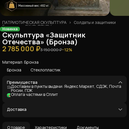
ПАТРИОТИЧЕСКАЯ СКУЛЬПТУРА
›
Солдаты и защитники
Главная
›
СКУЛЬПТУРЫ
›
Новинка
Скульптура «Защитник
Отечества» (Бронза)
2 785 000 ₽
3 150 000 ₽
−
12
%
Материал: Бронза
Бронза
Стеклопластик
Преимущества
Доставим в пункты выдачи: Яндекс Маркет, СДЭК, Почта
Росии, ПЭК
Оплата частями в Сплит
Доставка
О товаре
Характеристики
Документы