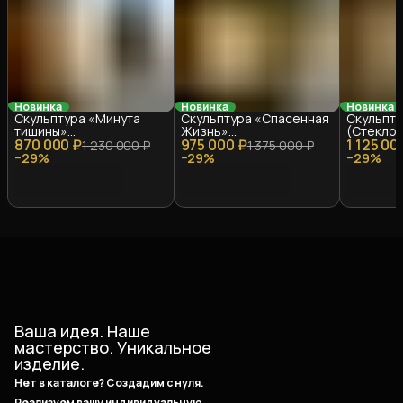
Новинка
Новинка
Новинка
Скульптура «Минута
Скульптура «Спасенная
Скульпту
тишины»
Жизнь»
(Стеклопл
870 000 ₽
(Стеклопластик, 1.3 м)
975 000 ₽
(Стеклопластик, 1.9 м)
1 125 00
1 230 000 ₽
1 375 000 ₽
−
29
%
−
29
%
−
29
%
Ваша идея. Наше
мастерство. Уникальное
изделие.
Нет в каталоге? Создадим с нуля.
Реализуем вашу индивидуальную