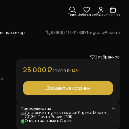
Поиск
Избранное
Войти
Корзина
личный декор
8 (906) 113-11-33
ih-group@mail.ru
В избранное
25 000 ₽
29 000 ₽
−
14
%
от
Добавить в корзину
мм
7,5
Преимущества
Доставим в пункты выдачи: Яндекс Маркет,
СДЭК, Почта Росии, ПЭК
Оплата частями в Сплит