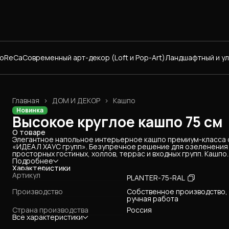
HoReCa
Современный арт-декор (Loft и Pop-Art)
Ландшафтный и у
Главная
›
ДОМ И ДЕКОР
›
Кашпо
Новинка
Высокое круглое кашпо 75 см
О товаре
Элегантное напольное интерьерное кашпо премиум-класса 
«ИДЕАЛ ХАУС групп». Безупречное решение для озеленения
просторных гостиных, холлов, террас и входных групп. Кашпо
изготовлено из архитектурного стеклопластика толщиной 4 
Подробнее
— инновационного материала, который устойчив к ударам,
Характеристики
влаге, ультрафиолету и перепадам температур. При
Артикул
PLANTER-75-RAL
внушительных габаритах (высота 75 см) изделие весит всего 
кг, что делает его удобным для перемещения. Эксклюзивный
Производство
Собственное производство,
сервис: мы бесплатно окрасим кашпо в абсолютно любой
ручная работа
оттенок по палитре RAL (матовый или глянцевый финиш на
Страна производства
Россия
выбор), чтобы оно на 100% интегрировалось в ваш дизайн-
Все характеристики
проект.