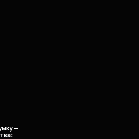
умку —
тва: