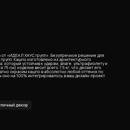
 от «ИДЕАЛ ХАУС групп». Безупречное решение для
 групп. Кашпо изготовлено из архитектурного
 который устойчив к ударам, влаге, ультрафиолету и
75 см) изделие весит всего 7,5 кг, что делает его
атно окрасим кашпо в абсолютно любой оттенок по
ы оно на 100% интегрировалось в ваш дизайн-проект.
уличный декор