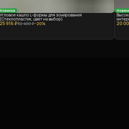
Новинка
Новин
Угловое кашпо L-формы для зонирования
Высок
(Стеклопластик, цвет на выбор)
интер
25 916 ₽
20 00
32 400 ₽
−
20
%