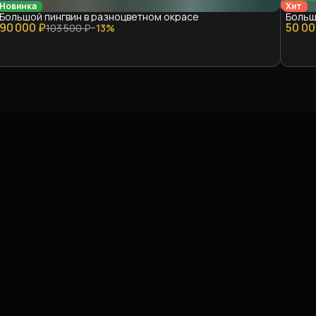
Новинка
Хит
Большой пингвин в разноцветном окрасе
Больш
90 000 ₽
50 00
103 500 ₽
−
13
%