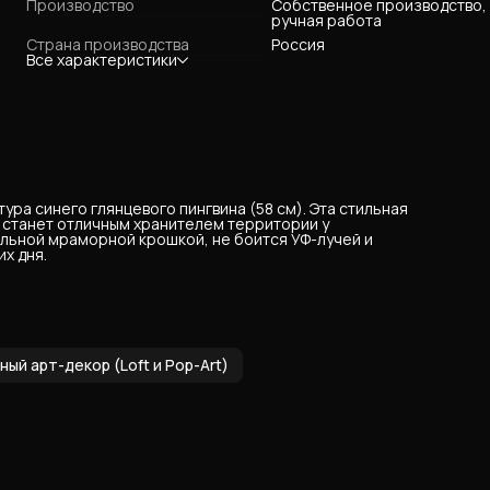
Производство
Собственное производство,
ручная работа
Страна производства
Россия
Все характеристики
ура синего глянцевого пингвина (58 см). Эта стильная
 станет отличным хранителем территории у
альной мраморной крошкой, не боится УФ-лучей и
х дня.
ый арт-декор (Loft и Pop-Art)