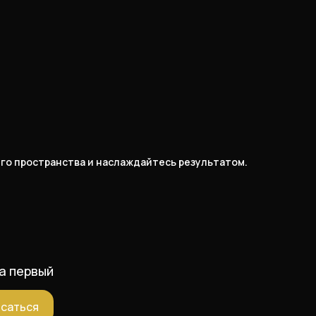
его пространства и наслаждайтесь результатом.
а первый
саться