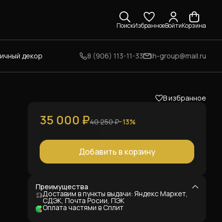
Поиск
Избранное
Войти
Корзина
личный декор
8 (906) 113-11-33
ih-group@mail.ru
В избранное
35 000 ₽
40 250 ₽
−
13
%
Добавить в корзину
Преимущества
Доставим в пункты выдачи: Яндекс Маркет,
а.
СДЭК, Почта Росии, ПЭК
Оплата частями в Сплит
м.