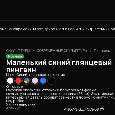
HoReCa
Современный арт-декор (Loft и Pop-Art)
Ландшафтный и у
СКУЛЬПТУРЫ
›
СОВРЕМЕННЫЕ СКУЛЬПТУРЫ
›
Пингвины
Главная
›
Новинка
Маленький синий глянцевый
пингвин
Цвет: Синий, глянцевое покрытие
О товаре
Глубокий океанский оттенок и безупречная форма —
скульптура синего глянцевого пингвина (58 см). Эта стильная
интерьерная деталь добавит свежести в любую комнату или
станет отличным хранителем территории у загородного пруд
Подробнее
Изделие создано из композита с натуральной мраморной
Характеристики
крошкой, не боится УФ-лучей и морозов. Размер: 58×20×20 с
Артикул
PINGV-S-BLU-GLS-58
Срок изготовления: 4 рабочих дня.