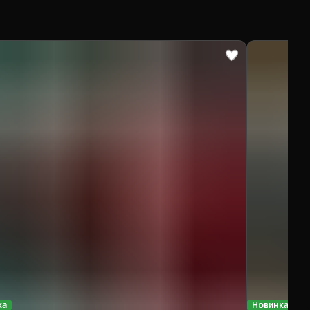
ка
Новинка