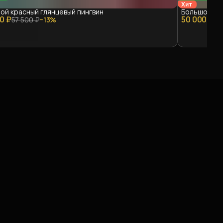
Хит
ой красный глянцевый пингвин
Большой син
0 ₽
50 000 ₽
57 500 ₽
−
13
%
57