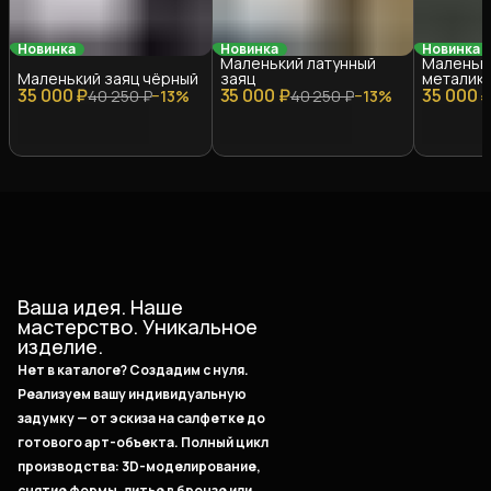
Новинка
Новинка
Новинка
Маленький латунный
Маленьки
Маленький заяц чёрный
заяц
металик
35 000 ₽
35 000 ₽
35 000 
40 250 ₽
−
13
%
40 250 ₽
−
13
%
Ваша идея. Наше
мастерство. Уникальное
изделие.
Нет в каталоге? Создадим с нуля.
Реализуем вашу индивидуальную
задумку — от эскиза на салфетке до
готового арт-объекта. Полный цикл
производства: 3D-моделирование,
снятие формы, литье в бронзе или