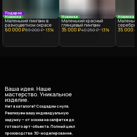
Подарок
Новинка
Новинка
Новинка
Маленький пингвин в
Маленький красный
Маленьк
разноцветном окрасе
глянцевый пингвин
серебрис
60 000 ₽
35 000 ₽
35 000 
69 000 ₽
−
13
%
40 250 ₽
−
13
%
Ваша идея. Наше
мастерство. Уникальное
изделие.
Нет в каталоге? Создадим с нуля.
Реализуем вашу индивидуальную
задумку — от эскиза на салфетке до
готового арт-объекта. Полный цикл
производства: 3D-моделирование,