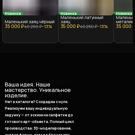
Новинка
Новинка
Новинка
Маленький латунный
Маленьки
Маленький заяц чёрный
заяц
металик
35 000 ₽
35 000 ₽
35 000 
40 250 ₽
−
13
%
40 250 ₽
−
13
%
Ваша идея. Наше
мастерство. Уникальное
изделие.
Нет в каталоге? Создадим с нуля.
Реализуем вашу индивидуальную
задумку — от эскиза на салфетке до
готового арт-объекта. Полный цикл
производства: 3D-моделирование,
снятие формы, литье в бронзе или